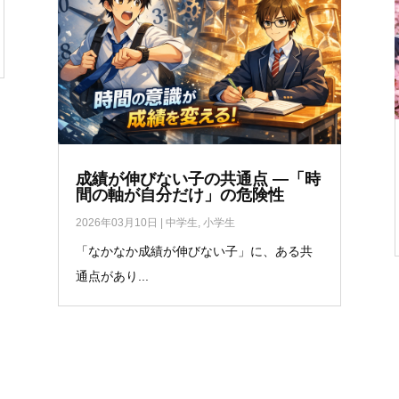
成績が伸びない子の共通点 ―「時
間の軸が自分だけ」の危険性
2026年03月10日
|
中学生
,
小学生
「なかなか成績が伸びない子」に、ある共
通点があり...