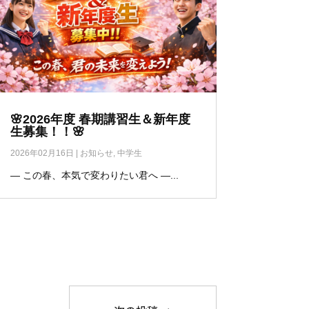
🌸2026年度 春期講習生＆新年度
生募集！！🌸
2026年02月16日
|
お知らせ
,
中学生
― この春、本気で変わりたい君へ ―...