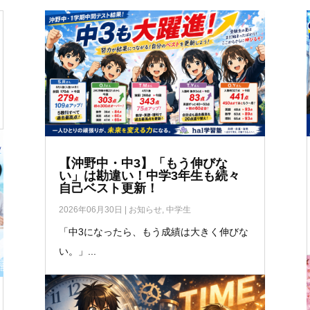
【沖野中・中3】「もう伸びな
い」は勘違い！中学3年生も続々
自己ベスト更新！
2026年06月30日
|
お知らせ
,
中学生
「中3になったら、もう成績は大きく伸びな
い。」...