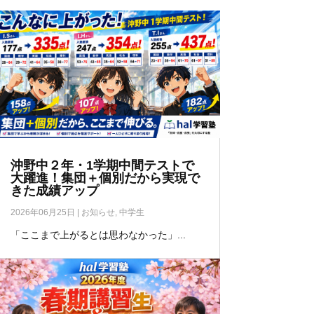
沖野中２年・1学期中間テストで
大躍進！集団＋個別だから実現で
きた成績アップ
2026年06月25日
|
お知らせ
,
中学生
「ここまで上がるとは思わなかった」...